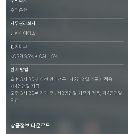
수탁회사
우리은행
사무관리회사
신한아이타스
벤치마크
KOSPI 95% + CALL 5%
환매 방법
오후 3시 30분 이전 환매청구 : 제2영업일 기준가 적용,
제4영업일 지급
오후 3시 30분 경과 후 : 제3영업일 기준가 적용, 제4영업일
지급
상품정보 다운로드