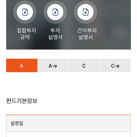
집합투자
투자
간이투자
규약
설명서
설명서
A
A-e
C
C-e
펀드기본정보
설정일