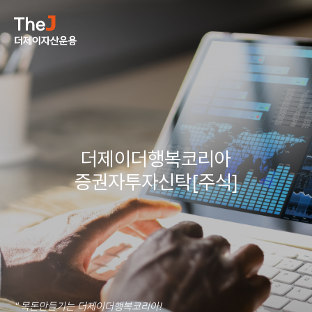
더제이더행복코리아
증권자투자신탁[주식]