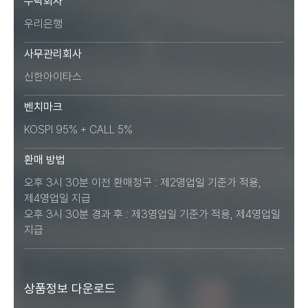
수탁회사
우리은행
사무관리회사
신한아이타스
벤치마크
KOSPI 95% + CALL 5%
환매 방법
오후 3시 30분 이전 환매청구 : 제2영업일 기준가 적용,
제4영업일 지급
오후 3시 30분 경과 후 : 제3영업일 기준가 적용, 제4영업일
지급
상품정보 다운로드