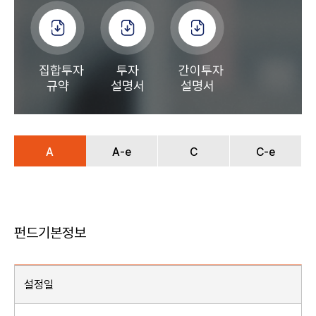
집합투자
투자
간이투자
규약
설명서
설명서
A
A-e
C
C-e
펀드기본정보
설정일