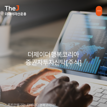
더제이더행복코리아
증권자투자신탁[주식]