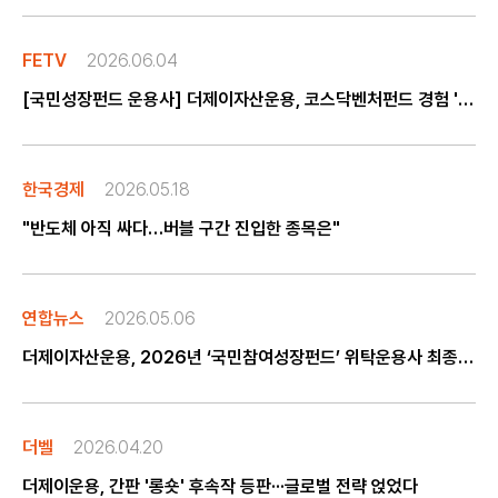
FETV
2026.06.04
[국민성장펀드 운용사] 더제이자산운용, 코스닥벤처펀드 경험 '성장기업' 딜 소싱
한국경제
2026.05.18
"반도체 아직 싸다…버블 구간 진입한 종목은"
연합뉴스
2026.05.06
더제이자산운용, 2026년 ‘국민참여성장펀드’ 위탁운용사 최종 선정
더벨
2026.04.20
더제이운용, 간판 '롱숏' 후속작 등판···글로벌 전략 얹었다