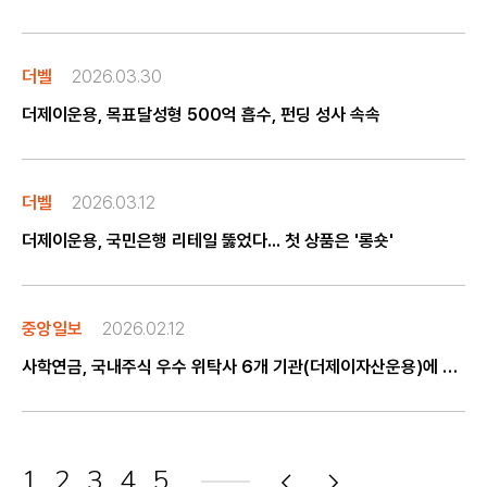
더벨
2026.03.30
더제이운용, 목표달성형 500억 흡수, 펀딩 성사 속속
더벨
2026.03.12
더제이운용, 국민은행 리테일 뚫었다... 첫 상품은 '롱숏'
중앙일보
2026.02.12
사학연금, 국내주식 우수 위탁사 6개 기관(더제이자산운용)에 감사패 수여
1
2
3
4
5
음