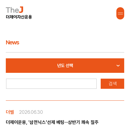
News
년도 선택
더벨
2026.06.30
더제이운용, '삼전닉스'선제 베팅···상반기 쾌속 질주